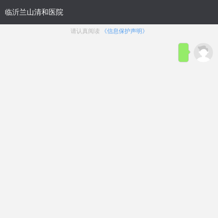
网站首页
医院概况
医院动态
来院路线
性功能障碍
生殖整形
前列腺疾病
生殖感染
主页
>
男性不育
文章太专业？太繁杂？
在线咨询
造成男人不育原因有哪些？
浏览：
53次
点赞：
16次
在线咨询
新鲜出炉
!
临沂不育医院排行榜
[
公布前十
]
临沂不育
医院排名靠前
--
造成男人不育原因有哪些？现在不少的