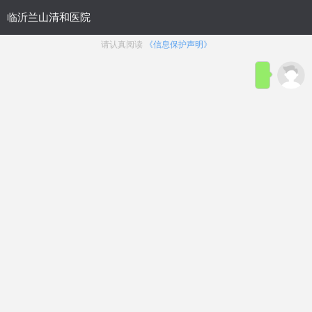
网站首页
医院概况
医院动态
来院路线
性功能障碍
生殖整形
前列腺疾病
生殖感染
主页
>
医院动态
文章太专业？太繁杂？
在线咨询
{揭秘}临沂做包皮手术医院“新发布”临沂
割包皮好的医院【排行榜预测】
浏览：
17次
点赞：
17次
在线咨询
临沂
做包皮手术医院，
临沂
割包皮好的医院，
临沂
割包